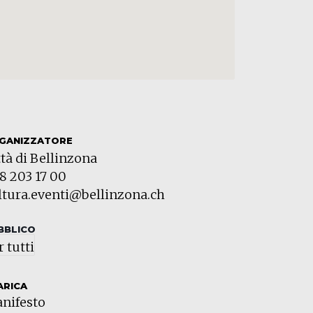
GANIZZATORE
ttà di Bellinzona
8 203 17 00
ltura.eventi@bellinzona.ch
BBLICO
r tutti
ARICA
nifesto