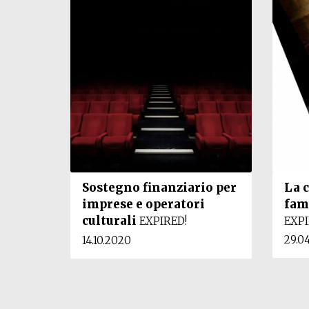
Sostegno finanziario per
La c
imprese e operatori
fam
culturali
EXPIRED!
EXPI
29.0
14.10.2020