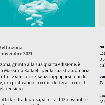
 Bellinzona
OR
Ci
 novembre 2021
05
nzona, giunto alla sua quarta edizione, è
cu
io Massimo Raffaeli, per la sua straordinaria
n tutte le sue forme, senza appagarsi mai di
PU
 ma praticando la critica letteraria con il
Pe
el pensiero.
SC
tutta la cittadinanza, si terrà il 12 novembre
Ma