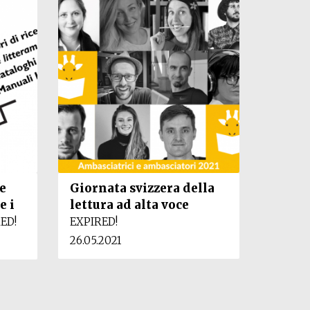
e
Giornata svizzera della
e i
lettura ad alta voce
ED!
EXPIRED!
26.05.2021